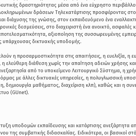
ιδευτικής δραστηριότητας μέσα από ένα εύχρηστο περιβάλλο
η ολοκληρωμένων δράσεων Τηλεκατάρτισης προσφέροντας στ
αι διάχυσης της γνώσης, στον εκπαιδευόμενο ένα εναλλακτ
νικές δεσμεύσεις, στο διαχειριστή ένα ανοικτό, ασφαλές κ
αποτελεσματικότητα, αξιοποίηση της συσσωρευμένης εμπειρ
ης υπάρχουσας δικτυακής υποδομής.
λούν η προσαρμοστικότητα στις απαιτήσεις, η ευελιξία, η ε
 η ελεύθερη διάθεση χωρίς την απαίτηση αδειών χρήσης κα
η ανεξαρτησία από το υποκείμενο Λειτουργικό Σύστημα, η χρ
ρμας με άλλες δικτυακές υπηρεσίες, η πολυγλωσσική υποστ
, δημιουργία μαθήματος, διαχείριση κλπ), καθώς και η συν
τυο (GUnet).
πτυξη υποδομών εκπαίδευσης και κατάρτισης ανεξάρτητα α
νου της συμβατικής διδασκαλίας. Ειδικότερα, οι βασικοί στ