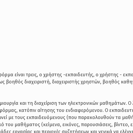
φόρμα είναι τρεις, ο χρήστης -εκπαιδευτής, ο χρήστης - εκ
πως βοηθός διαχειριστή, διαχειριστής χρηστών, βοηθός καθη
ημιουργία και τη διαχείριση των ηλεκτρονικών μαθημάτων. Ο
τφόρμας, κατόπιν αίτησης του ενδιαφερόμενου. Ο εκπαιδευτ
ωνεί με τους εκπαιδευόμενους (που παρακολουθούν τα μαθή
ικό του μαθήματος (κείμενα, εικόνες, παρουσιάσεις, βίντεο, 
δες εργασίας και περιοχές συζητήσεων και γενικά να ελέγχε