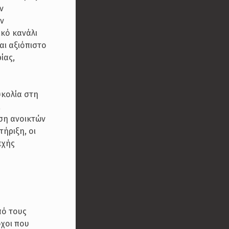
ν
ον
ικό κανάλι
αι αξιόπιστο
ίας,
υκολία στη
ι
ήση ανοικτών
ήριξη, οι
εχής
πό τους
όχοι που