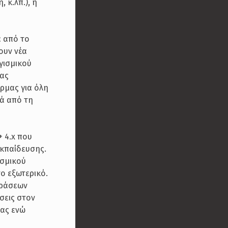
 κ.λπ.), η
α από το
ουν νέα
γισμικού
δας
ρμας για όλη
γά από τη
+ 4.x που
εκπαίδευσης.
ισμικού
ο εξωτερικό.
δράσεων
σεις στον
μας ενώ