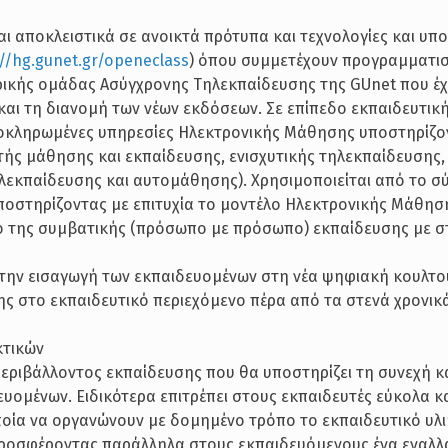
 αποκλειστικά σε ανοικτά πρότυπα και τεχνολογίες και υπο
://hg.gunet.gr/openeclass
) όπου συμμετέχουν προγραμματισ
ρικής ομάδας Ασύγχρονης Τηλεκπαίδευσης της GUnet που έχ
και τη διανομή των νέων εκδόσεων. Σε επίπεδο εκπαιδευτικ
λοκληρωμένες υπηρεσίες Ηλεκτρονικής Μάθησης υποστηρίζο
τής μάθησης και εκπαίδευσης, ενισχυτικής τηλεκπαίδευσης
λεκπαίδευσης και αυτομάθησης). Χρησιμοποιείται από το σ
οστηρίζοντας με επιτυχία το μοντέλο Ηλεκτρονικής Μάθησ
ίο της συμβατικής (πρόσωπο με πρόσωπο) εκπαίδευσης με σ
 την εισαγωγή των εκπαιδευομένων στη νέα ψηφιακή κουλτ
ης στο εκπαιδευτικό περιεχόμενο πέρα από τα στενά χρονικ
κτικών
περιβάλλοντος εκπαίδευσης που θα υποστηρίζει τη συνεχή κ
υομένων. Ειδικότερα επιτρέπει στους εκπαιδευτές εύκολα κ
οία να οργανώνουν με δομημένο τρόπο το εκπαιδευτικό υλι
 προσφέροντας παράλληλα στους εκπαιδευόμενους ένα εναλλ