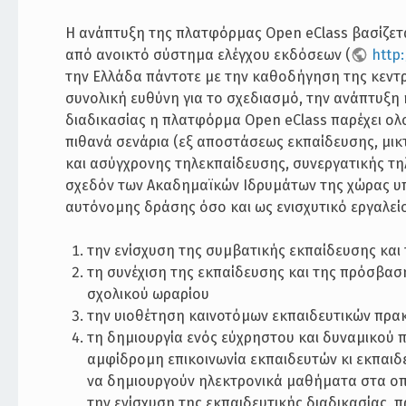
Η ανάπτυξη της πλατφόρμας Open eClass βασίζεται
από ανοικτό σύστημα ελέγχου εκδόσεων (
http
την Ελλάδα πάντοτε με την καθοδήγηση της κεντ
συνολική ευθύνη για το σχεδιασμό, την ανάπτυξη 
διαδικασίας η πλατφόρμα Open eClass παρέχει ο
πιθανά σενάρια (εξ αποστάσεως εκπαίδευσης, μικ
και ασύγχρονης τηλεκπαίδευσης, συνεργατικής τη
σχεδόν των Ακαδημαϊκών Ιδρυμάτων της χώρας υπ
αυτόνομης δράσης όσο και ως ενισχυτικό εργαλε
την ενίσχυση της συμβατικής εκπαίδευσης και
τη συνέχιση της εκπαίδευσης και της πρόσβασ
σχολικού ωραρίου
την υιοθέτηση καινοτόμων εκπαιδευτικών πρα
τη δημιουργία ενός εύχρηστου και δυναμικού 
αμφίδρομη επικοινωνία εκπαιδευτών κι εκπαιδε
να δημιουργούν ηλεκτρονικά μαθήματα στα οπ
την ενίσχυση της εκπαιδευτικής διαδικασίας,