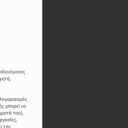
παιδευόμενος
γητή,
 λογαριασμός
ής μπορεί να
ματά του),
εργασίες,
ι την