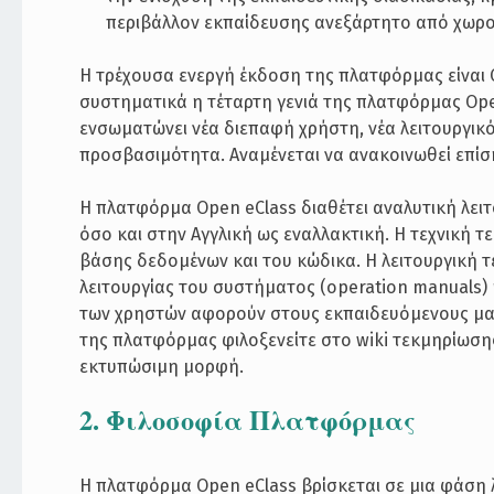
περιβάλλον εκπαίδευσης ανεξάρτητο από χωρο
Η τρέχουσα ενεργή έκδοση της πλατφόρμας είναι 
συστηματικά η τέταρτη γενιά της πλατφόρμας Open
ενσωματώνει νέα διεπαφή χρήστη, νέα λειτουργικ
προσβασιμότητα. Αναμένεται να ανακοινωθεί επί
Η πλατφόρμα Open eClass διαθέτει αναλυτική λει
όσο και στην Αγγλική ως εναλλακτική. Η τεχνική
βάσης δεδομένων και του κώδικα. Η λειτουργική 
λειτουργίας του συστήματος (operation manuals) κ
των χρηστών αφορούν στους εκπαιδευόμενους μαθη
της πλατφόρμας φιλοξενείτε στο wiki τεκμηρίωση
εκτυπώσιμη μορφή.
2. Φιλοσοφία Πλατφόρμας
Η πλατφόρμα Open eClass βρίσκεται σε μια φάση 