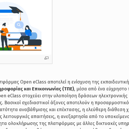
φόρμας Open eClass αποτελεί η ενίσχυση της εκπαιδευτικ
ροφορίας και Επικοινωνίας (ΤΠΕ)
, μέσα από ένα εύχρηστο
Open eClass στοχεύει στην υλοποίηση δράσεων ηλεκτρονική
ς. Βασικοί σχεδιαστικοί άξονες αποτελούν η προσαρμοστικό
δυνατότητα αναβάθμισης και επέκτασης, η ελεύθερη διάθεση χ
ς λειτουργικές απαιτήσεις, η ανεξαρτησία από το υποκείμεν
ητα ολοκλήρωσης της πλατφόρμας με άλλες δικτυακές υπηρε