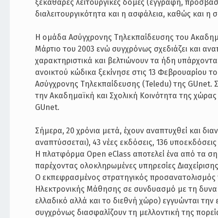
ξεκάθαρες λειτουργικές δομές (εγγραφή, πρόσβαση
διαλειτουργικότητα και η ασφάλεια, καθώς και η 
Η ομάδα Ασύγχρονης Τηλεκπαίδευσης του Ακαδημα
Μάρτιο του 2003 ενώ συγχρόνως σχεδιάζει και αν
χαρακτηριστικά και βελτιώνουν τα ήδη υπάρχοντα
ανοικτού κώδικα ξεκίνησε στις 13 Φεβρουαρίου τ
Ασύγχρονης Τηλεκπαίδευσης (Teledu) της GUnet. Σ
την Ακαδημαϊκή και Σχολική Κοινότητα της χώρας 
GUnet.
Σήμερα, 20 χρόνια μετά, έχουν αναπτυχθεί και διανε
αναπτύσσεται), 43 νέες εκδόσεις, 136 υποεκδόσει
Η πλατφόρμα Open eClass αποτελεί ένα από τα ση
παρέχοντας ολοκληρωμένες υπηρεσίες Διαχείρισης
Ο εκπεφρασμένος στρατηγικός προσανατολισμός 
Ηλεκτρονικής Μάθησης σε συνδυασμό με τη δυναμ
ελλαδικό αλλά και το διεθνή χώρο) εγγυώνται τη
συγχρόνως διασφαλίζουν τη μελλοντική της πορεί