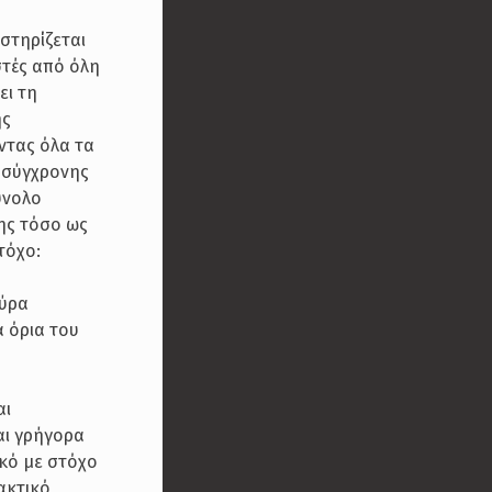
στηρίζεται
τές από όλη
ει τη
ής
ντας όλα τα
, σύγχρονης
ύνολο
ης τόσο ως
τόχο:
ούρα
ά όρια του
αι
αι γρήγορα
κό με στόχο
ακτικό