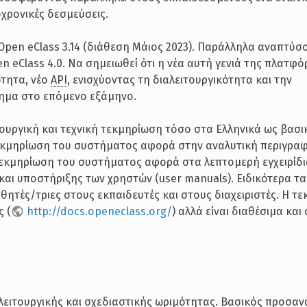
χρονικές δεσμεύσεις.
Open eClass 3.14 (διάθεση Μάιος 2023). Παράλληλα αναπτύσ
 eClass 4.0. Να σημειωθεί ότι η νέα αυτή γενιά της πλατφ
ότητα, νέο
API
, ενισχύοντας τη διαλειτουργικότητα και την
σημα στο επόμενο εξάμηνο.
τουργική και τεχνική τεκμηρίωση τόσο στα Ελληνικά ως βασ
 τεκμηρίωση του συστήματος αφορά στην αναλυτική περιγρα
τεκμηρίωση του συστήματος αφορά στα λεπτομερή εγχειρίδ
αι υποστήριξης των χρηστών (user manuals). Ειδικότερα τα 
τές/τριες στους εκπαιδευτές και στους διαχειριστές. Η τ
ς (
http://docs.openeclass.org/
) αλλά είναι διαθέσιμα και
λειτουργικής και σχεδιαστικής ωριμότητας. Βασικός προσα