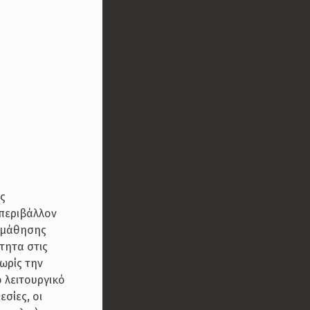
ής
 περιβάλλον
ς μάθησης
τητα στις
ωρίς την
ο λειτουργικό
σίες, οι