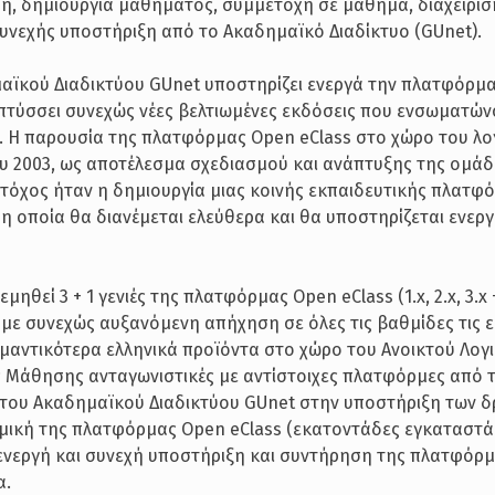
, δημιουργία μαθήματος, συμμετοχή σε μάθημα, διαχείριση,
συνεχής υποστήριξη από το Ακαδημαϊκό Διαδίκτυο (GUnet).
ϊκού Διαδικτύου GUnet υποστηρίζει ενεργά την πλατφόρμ
απτύσσει συνεχώς νέες βελτιωμένες εκδόσεις που ενσωματών
. Η παρουσία της πλατφόρμας Open eClass στο χώρο του λο
ου 2003, ως αποτέλεσμα σχεδιασμού και ανάπτυξης της ομά
τόχος ήταν η δημιουργία μιας κοινής εκπαιδευτικής πλατφό
η οποία θα διανέμεται ελεύθερα και θα υποστηρίζεται ενερ
μηθεί 3 + 1 γενιές της πλατφόρμας Open eClass (1.x, 2.x, 3.x 
ς με συνεχώς αυξανόμενη απήχηση σε όλες τις βαθμίδες τις 
μαντικότερα ελληνικά προϊόντα στο χώρο του Ανοικτού Λογ
 Μάθησης ανταγωνιστικές με αντίστοιχες πλατφόρμες από τ
του Ακαδημαϊκού Διαδικτύου GUnet στην υποστήριξη των 
ική της πλατφόρμας Open eClass (εκατοντάδες εγκαταστά
ν ενεργή και συνεχή υποστήριξη και συντήρηση της πλατφόρ
α.