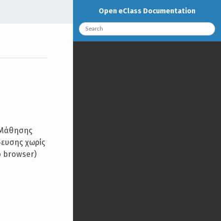
Open eClass Documentation
ς Μάθησης
δευσης χωρίς
b browser)