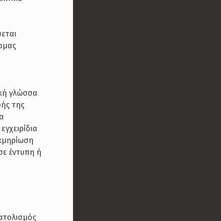
σεται
όρμας
ική γλώσσα
φής της
ια
εγχειρίδια
εκμηρίωση
 σε έντυπη ή
νατολισμός