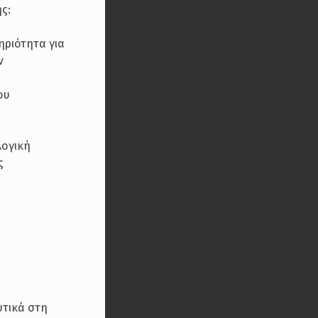
ς:
ηριότητα για
ν
ου
λογική
ς
υτικά στη