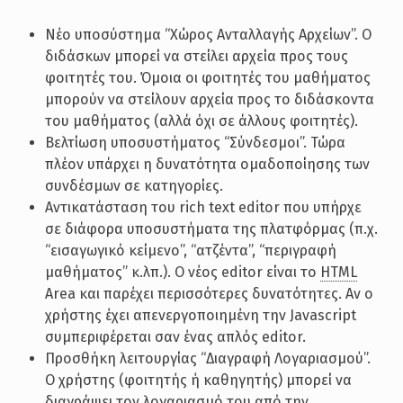
Νέο υποσύστημα “Χώρος Ανταλλαγής Αρχείων”. Ο
διδάσκων μπορεί να στείλει αρχεία προς τους
φοιτητές του. Όμοια οι φοιτητές του μαθήματος
μπορούν να στείλουν αρχεία προς το διδάσκοντα
του μαθήματος (αλλά όχι σε άλλους φοιτητές).
Βελτίωση υποσυστήματος “Σύνδεσμοι”. Τώρα
πλέον υπάρχει η δυνατότητα ομαδοποίησης των
συνδέσμων σε κατηγορίες.
Αντικατάσταση του rich text editor που υπήρχε
σε διάφορα υποσυστήματα της πλατφόρμας (π.χ.
“εισαγωγικό κείμενο”, “ατζέντα”, “περιγραφή
μαθήματος” κ.λπ.). Ο νέος editor είναι το
HTML
Area και παρέχει περισσότερες δυνατότητες. Αν ο
χρήστης έχει απενεργοποιημένη την Javascript
συμπεριφέρεται σαν ένας απλός editor.
Προσθήκη λειτουργίας “Διαγραφή Λογαριασμού”.
Ο χρήστης (φοιτητής ή καθηγητής) μπορεί να
διαγράψει τον λογαριασμό του από την