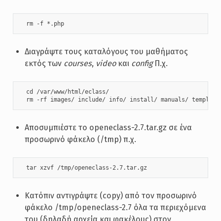
  rm -f *.php
Διαγράψτε τους καταλόγους του μαθήματος
εκτός των
courses
,
video
και
config
Π.χ.
  cd /var/www/html/eclass/

  rm -rf images/ include/ info/ install/ manuals/ template
Αποσυμπιέστε το openeclass-2.7.tar.gz σε ένα
προσωρινό φάκελο (/tmp) π.χ.
  tar xzvf /tmp/openeclass-2.7.tar.gz
Κατόπιν αντιγράψτε (copy) από τον προσωρινό
φάκελο /tmp/openeclass-2.7 όλα τα περιεχόμενα
του (δηλαδή αρχεία και φακέλους) στον