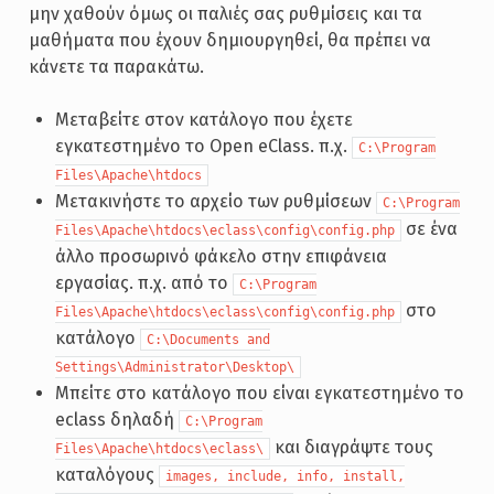
μην χαθούν όμως οι παλιές σας ρυθμίσεις και τα
μαθήματα που έχουν δημιουργηθεί, θα πρέπει να
κάνετε τα παρακάτω.
Μεταβείτε στον κατάλογο που έχετε
εγκατεστημένο το Open eClass. π.χ.
C:\Program
Files\Apache\htdocs
Μετακινήστε το αρχείο των ρυθμίσεων
C:\Program
σε ένα
Files\Apache\htdocs\eclass\config\config.php
άλλο προσωρινό φάκελο στην επιφάνεια
εργασίας. π.χ. από το
C:\Program
στο
Files\Apache\htdocs\eclass\config\config.php
κατάλογο
C:\Documents and
Settings\Administrator\Desktop\
Μπείτε στο κατάλογο που είναι εγκατεστημένο το
eclass δηλαδή
C:\Program
και διαγράψτε τους
Files\Apache\htdocs\eclass\
καταλόγους
images, include, info, install,