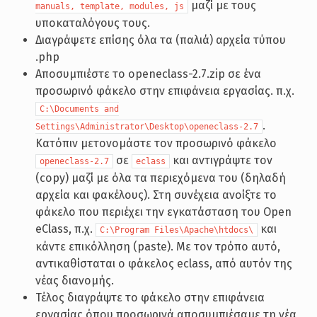
μαζί με τους
manuals, template, modules, js
υποκαταλόγους τους.
Διαγράψετε επίσης όλα τα (παλιά) αρχεία τύπου
.php
Αποσυμπιέστε το openeclass-2.7.zip σε ένα
προσωρινό φάκελο στην επιφάνεια εργασίας. π.χ.
C:\Documents and
.
Settings\Administrator\Desktop\openeclass-2.7
Κατόπιν μετονομάστε τον προσωρινό φάκελο
σε
και αντιγράψτε τον
openeclass-2.7
eclass
(copy) μαζί με όλα τα περιεχόμενα του (δηλαδή
αρχεία και φακέλους). Στη συνέχεια ανοίξτε το
φάκελο που περιέχει την εγκατάσταση του Open
eClass, π.χ.
και
C:\Program Files\Apache\htdocs\
κάντε επικόλληση (paste). Με τον τρόπο αυτό,
αντικαθίσταται ο φάκελος eclass, από αυτόν της
νέας διανομής.
Τέλος διαγράψτε το φάκελο στην επιφάνεια
εργασίας όπου προσωρινά αποσυμπιέσαμε τη νέα