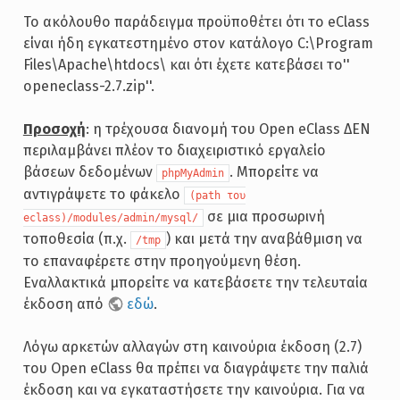
Το ακόλουθο παράδειγμα προϋποθέτει ότι το eClass
είναι ήδη εγκατεστημένο στον κατάλογο C:\Program
Files\Apache\htdocs\ και ότι έχετε κατεβάσει το''
openeclass-2.7.zip''.
Προσοχή
: η τρέχουσα διανομή του Open eClass ΔΕΝ
περιλαμβάνει πλέον το διαχειριστικό εργαλείο
βάσεων δεδομένων
. Μπορείτε να
phpMyAdmin
αντιγράψετε το φάκελο
(path του
σε μια προσωρινή
eclass)/modules/admin/mysql/
τοποθεσία (π.χ.
) και μετά την αναβάθμιση να
/tmp
το επαναφέρετε στην προηγούμενη θέση.
Εναλλακτικά μπορείτε να κατεβάσετε την τελευταία
έκδοση από
εδώ
.
Λόγω αρκετών αλλαγών στη καινούρια έκδοση (2.7)
του Open eClass θα πρέπει να διαγράψετε την παλιά
έκδοση και να εγκαταστήσετε την καινούρια. Για να