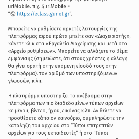
urlMobile. π.χ. $urlMobile =
“
https://eclass.gunet.gr
”.
Μπορείτε να ρυθμίσετε αρκετές λειτουργίες της
πλατφόρμας αφού πρώτα μπείτε σαν «Διαχειριστής»,
κάνετε κλικ στα «Εργαλεία Διαχείρισης και μετά στο
«Αρχείο ρυθμίσεων». Μπορείτε να αλλάξετε το θέμα
εμφάνισης (σημειώστε, ότι στους χρήστες η αλλαγή
θα γίνει ορατή στην επόμενη είσοδό τους στην
πλατφόρμα). τον αριθμό των υποστηριζόμενων
γλωσσών, κ.λπ.
Η πλατφόρμα υποστηρίζει το ανέβασμα στην
πλατφόρμα των πιο διαδεδομένων τύπων αρχείων
κειμένου, βίντεο, ήχου, εικόνας κ.λπ. Αν θέλετε να
προσθέσετε κάποιον καινούριο, συμπληρώστε την
κατάληξη του αρχείου στο “Τύποι επιτρεπτών
αρχείων για τους εκπαιδευτές” ή στο “Τύποι