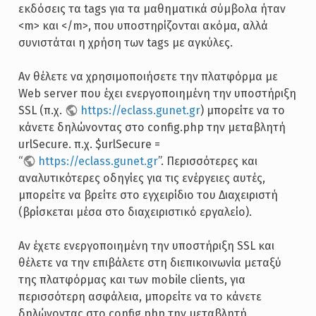
εκδόσεις τα tags για τα μαθηματικά σύμβολα ήταν
<m> και </m>, που υποστηρίζονται ακόμα, αλλά
συνιστάται η χρήση των tags με αγκύλες.
Αν θέλετε να χρησιμοποιήσετε την πλατφόρμα με
Web server που έχει ενεργοποιημένη την υποστήριξη
SSL (π.χ.
https://eclass.gunet.gr
) μπορείτε να το
κάνετε δηλώνοντας στο config.php την μεταβλητή
urlSecure. π.χ. $urlSecure =
“
https://eclass.gunet.gr
”. Περισσότερες και
αναλυτικότερες οδηγίες για τις ενέργειες αυτές,
μπορείτε να βρείτε στο εγχειρίδιο του Διαχειριστή
(βρίσκεται μέσα στο διαχειριστικό εργαλείο).
Αν έχετε ενεργοποιημένη την υποστήριξη SSL και
θέλετε να την επιβάλετε στη διεπικοινωνία μεταξύ
της πλατφόρμας και των mobile clients, για
περισσότερη ασφάλεια, μπορείτε να το κάνετε
δηλώνοντας στο config.php την μεταβλητή