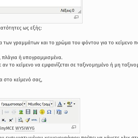
νατότητες ως εξής:
μα των γραμμάτων και το χρώμα του φόντου για το κείμενο 
, πλάγια ή υπογραμμισμένα.
ετε αν το κείμενο να εμφανίζεται σε ταξινομημένο ή μη ταξιν
α στο κείμενό σας,
TinyMCE
WYSIWYG
του ενσωματωμένου κειμενογράφου πρέπει να κάνετε κλικ στ