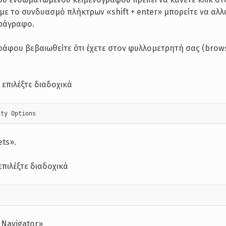
 με το συνδυασμό πλήκτρων «shift + enter» μπορείτε να αλλ
αράγραφο.
γράφου βεβαιωθείτε ότι έχετε στον φυλλομετρητή σας (brow
 επιλέξτε διαδοχικά
ity Options 
ets».
 επιλέξτε διαδοχικά
 
r Navigator»