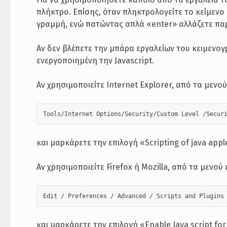
πλήκτρο. Επίσης, όταν πληκτρολογείτε το κείμενο
γραμμή, ενώ πατώντας απλά «enter» αλλάζετε π
Αν δεν βλέπετε την μπάρα εργαλείων του κειμενο
ενεργοποιημένη την Javascript.
Αν χρησιμοποιείτε Internet Explorer, από τα μενού
Tools/Internet Options/Security/Custom Level /Secur
και μαρκάρετε την επιλογή «Scripting of java appl
Αν χρησιμοποιείτε Firefox ή Mozilla, από τα μενού
Edit / Preferences / Advanced / Scripts and Plugins
και μαρκάρετε την επιλογή «Enable Java script fo