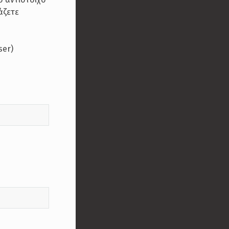
άζετε
ser)