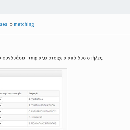
ises
»
matching
α συνδυάσει -ταιριάξει στοιχεία από δυο στήλες.