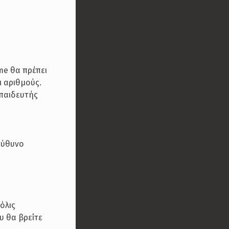
)
me θα πρέπει
ι αριθμούς.
κπαιδευτής
εύθυνο
όλις
υ θα βρείτε