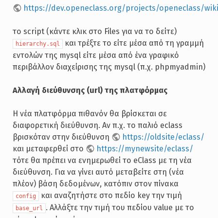
https://dev.openeclass.org/projects/openeclass/wi
το script (κάντε κλικ στο Files για να το δείτε)
και τρέξτε το είτε μέσα από τη γραμμή
hierarchy.sql
εντολών της mysql είτε μέσα από ένα γραφικό
περιβάλλον διαχείρισης της mysql (π.χ. phpmyadmin)
Αλλαγή διεύθυνσης (url) της πλατφόρμας
Η νέα πλατφόρμα πιθανόν θα βρίσκεται σε
διαφορετική διεύθυνση. Αν π.χ. το παλιό eclass
βρισκόταν στην διεύθυνση
https://oldsite/eclass/
και μεταφερθεί στο
https://mynewsite/eclass/
τότε θα πρέπει να ενημερωθεί το eClass με τη νέα
διεύθυνση. Για να γίνει αυτό μεταβείτε στη (νέα
πλέον) βάση δεδομένων, κατόπιν στον πίνακα
και αναζητήστε στο πεδίο key την τιμή
config
. Αλλάξτε την τιμή του πεδίου value με το
base_url