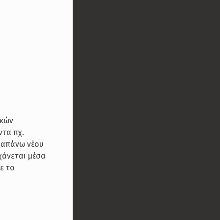
ικών
ντα πχ.
ραπάνω νέου
χάνεται μέσα
ε το