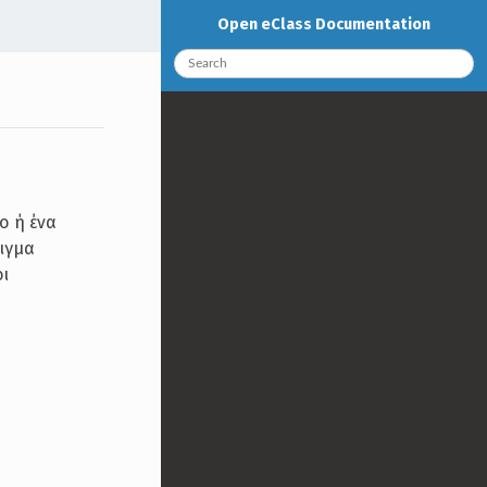
Open eClass Documentation
ο ή ένα
ιγμα
οι