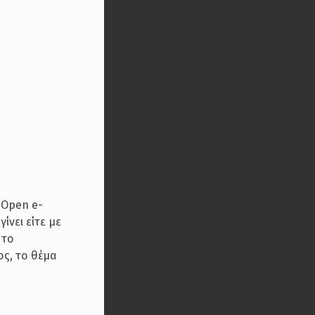
 Open e-
ίνει είτε με
 το
ος, το θέμα