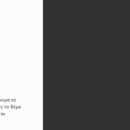
ήνυμα σε
ε το θέμα
ται