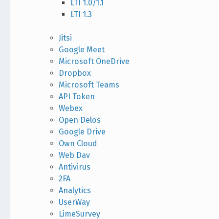
LTI 1.0/1.1
LTI 1.3
Jitsi
Google Meet
Microsoft OneDrive
Dropbox
Microsoft Teams
API Token
Webex
Open Delos
Google Drive
Own Cloud
Web Dav
Antivirus
2FA
Analytics
UserWay
LimeSurvey