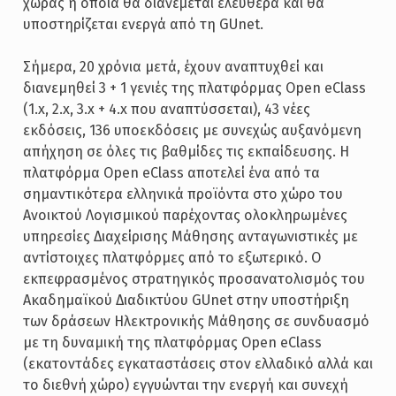
χώρας η οποία θα διανέμεται ελεύθερα και θα
υποστηρίζεται ενεργά από τη GUnet.
Σήμερα, 20 χρόνια μετά, έχουν αναπτυχθεί και
διανεμηθεί 3 + 1 γενιές της πλατφόρμας Open eClass
(1.x, 2.x, 3.x + 4.x που αναπτύσσεται), 43 νέες
εκδόσεις, 136 υποεκδόσεις με συνεχώς αυξανόμενη
απήχηση σε όλες τις βαθμίδες τις εκπαίδευσης. Η
πλατφόρμα Open eClass αποτελεί ένα από τα
σημαντικότερα ελληνικά προϊόντα στο χώρο του
Ανοικτού Λογισμικού παρέχοντας ολοκληρωμένες
υπηρεσίες Διαχείρισης Μάθησης ανταγωνιστικές με
αντίστοιχες πλατφόρμες από το εξωτερικό. Ο
εκπεφρασμένος στρατηγικός προσανατολισμός του
Ακαδημαϊκού Διαδικτύου GUnet στην υποστήριξη
των δράσεων Ηλεκτρονικής Μάθησης σε συνδυασμό
με τη δυναμική της πλατφόρμας Open eClass
(εκατοντάδες εγκαταστάσεις στον ελλαδικό αλλά και
το διεθνή χώρο) εγγυώνται την ενεργή και συνεχή