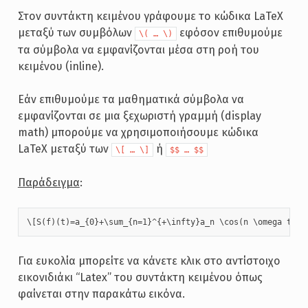
Στον συντάκτη κειμένου γράφουμε το κώδικα LaTeX
μεταξύ των συμβόλων
εφόσον επιθυμούμε
\( … \)
τα σύμβολα να εμφανίζονται μέσα στη ροή του
κειμένου (inline).
Εάν επιθυμούμε τα μαθηματικά σύμβολα να
εμφανίζονται σε μια ξεχωριστή γραμμή (display
math) μπορούμε να χρησιμοποιήσουμε κώδικα
LaTeX μεταξύ των
ή
\[ … \]
$$ … $$
Παράδειγμα
:
\[S(f)(t)=a_{0}+\sum_{n=1}^{+\infty}a_n \cos(n \omega t)+b
Για ευκολία μπορείτε να κάνετε κλικ στο αντίστοιχο
εικονιδιάκι “Latex” του συντάκτη κειμένου όπως
φαίνεται στην παρακάτω εικόνα.