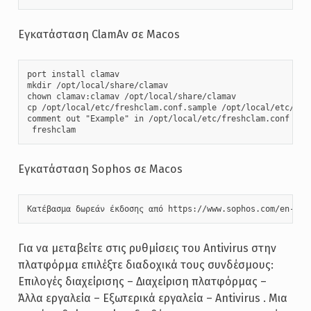
Εγκατάσταση ClamAv σε Macos
port install clamav

mkdir /opt/local/share/clamav

chown clamav:clamav /opt/local/share/clamav

cp /opt/local/etc/freshclam.conf.sample /opt/local/etc/fres
comment out "Example" in /opt/local/etc/freshclam.conf

 freshclam
Εγκατάσταση Sophos σε Macos
Κατέβασμα δωρεάν έκδοσης από https://www.sophos.com/en-us/
Για να μεταβείτε στις ρυθμίσεις του Antivirus στην
πλατφόρμα επιλέξτε διαδοχικά τους συνδέσμους:
Επιλογές διαχείρισης – Διαχείριση πλατφόρμας –
Άλλα εργαλεία – Εξωτερικά εργαλεία – Antivirus . Μια