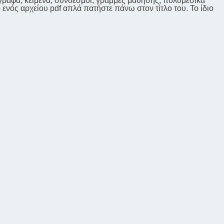
γγραφα, κείμενα, σύνδεσμοι, γραμμές μάθησης, πολυμεσικά
ο ενός αρχείου pdf απλά πατήστε πάνω στον τίτλο του. Το ίδιο