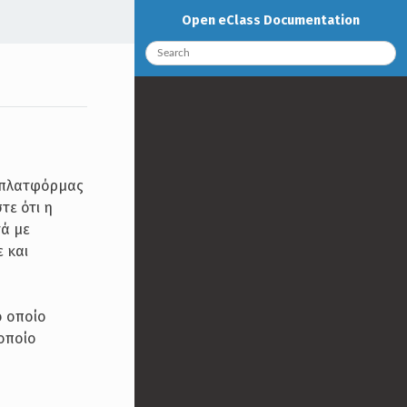
Open eClass Documentation
ς πλατφόρμας
τε ότι η
τά με
 και
ο οποίο
οποίο