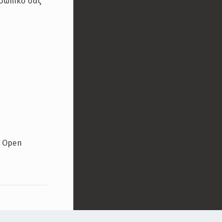
οσωπικό σας
ς Open