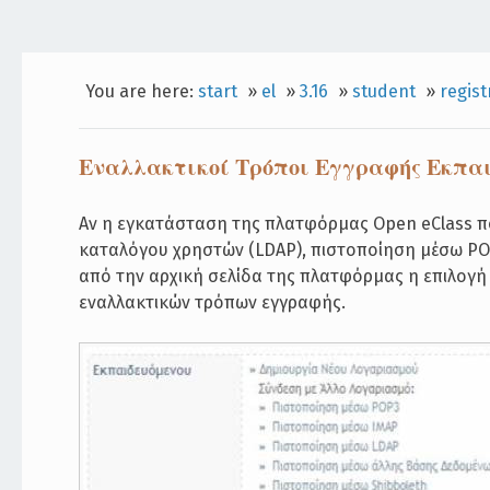
You are here:
start
»
el
»
3.16
»
student
»
regist
Εναλλακτικοί Τρόποι Εγγραφής Εκπα
Αν η εγκατάσταση της πλατφόρμας Open eClass π
καταλόγου χρηστών (LDAP), πιστοποίηση μέσω POP
από την αρχική σελίδα της πλατφόρμας η επιλογή
εναλλακτικών τρόπων εγγραφής.