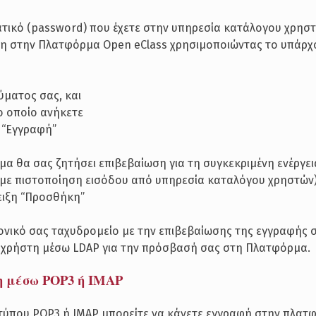
ατικό (password) που έχετε στην υπηρεσία κατάλογου χρηστ
ση στην Πλατφόρμα Open eClass χρησιμοποιώντας το υπάρχ
ρύματος σας, και
το οποίο ανήκετε
η “Εγγραφή”
μα θα σας ζητήσει επιβεβαίωση για τη συγκεκριμένη ενέργε
 με πιστοποίηση εισόδου από υπηρεσία καταλόγου χρηστών).
δειξη “Προσθήκη”
νικό σας ταχυδρομείο με την επιβεβαίωσης της εγγραφής σ
η χρήστη μέσω LDAP για την πρόσβασή σας στη Πλατφόρμα.
η μέσω POP3 ή ΙΜΑΡ
 τύπου POP3 ή IMAP μπορείτε να κάνετε εγγραφή στην πλατ