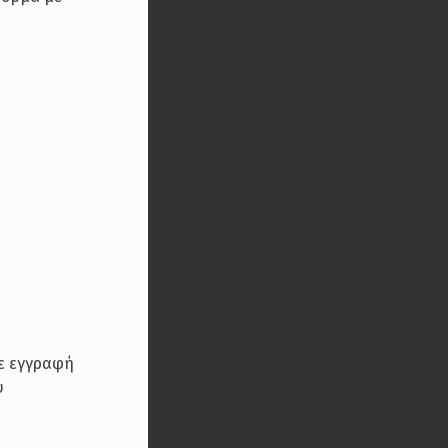
ο
τε εγγραφή
υ