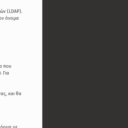
ών (LDAP).
ον όνομα
ια που
 Για
ας, και θα
φόρμα με