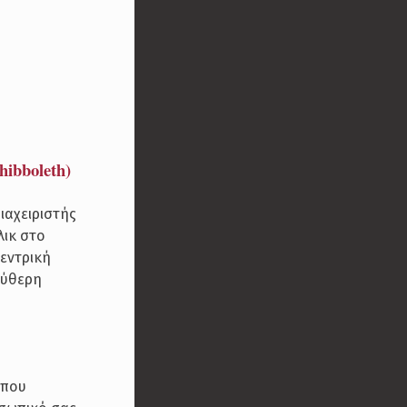
ibboleth)
ιαχειριστής
λικ στο
εντρική
εύθερη
 που