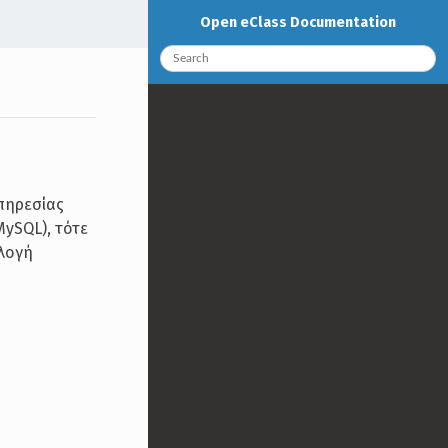
Open eClass Documentation
πηρεσίας
ySQL), τότε
ιλογή