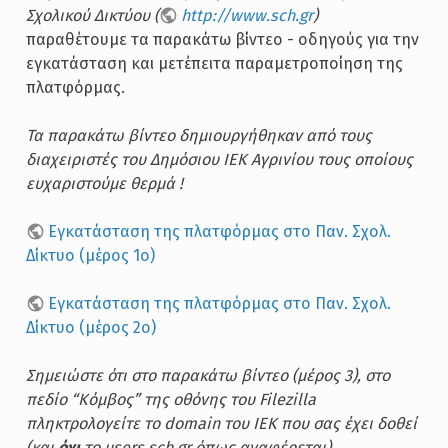
Σχολικού Δικτύου (
http://www.sch.gr
)
παραθέτουμε τα παρακάτω βίντεο - οδηγούς για την
εγκατάσταση και μετέπειτα παραμετροποίηση της
πλατφόρμας.
Τα παρακάτω βίντεο δημιουργήθηκαν από τους
διαχειριστές του Δημόσιου ΙΕΚ Αγρινίου τους οποίους
ευχαριστούμε θερμά !
Εγκατάσταση της πλατφόρμας στο Παν. Σχολ.
Δίκτυο (μέρος 1ο)
Εγκατάσταση της πλατφόρμας στο Παν. Σχολ.
Δίκτυο (μέρος 2ο)
Σημειώστε ότι στο παρακάτω βίντεο (μέρος 3), στο
πεδίο “Κόμβος” της οθόνης του Filezilla
πληκτρολογείτε το domain του ΙΕΚ που σας έχει δοθεί
(και
όχι
το users.sch.gr όπως αναφέρεται).