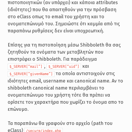
πιστοποιητικών (αν υπάρχει) και κάποια attributes
(ιδιότητες) που θα απαιτηθούν για την πρόσβαση
στο eClass οπως το email του χρήστη και το
ονοματεπώνυμό του. Σημειώστε ότι καμμία από τις
παραπάνω ρυθμίσεις δεν είναι υποχρεωτική.
Επίσης για τη πιστοποίηση μέσω Shibboleth θα σας
ζητηθούν τα ονόματα των μεταβλητών που
επιστρέφει ο Shibboleth. Για παράδειγμα
,
και
$_SERVER[“mail”]
$_SERVER[“uid”]
τα οποία αντιστοιχούν στις
$_SERVER[“givenName”]
ιδιότητες email, username και canonical name. Αν το
shibboleth canonical name περιλαμβάνει το
ονοματεπώνυμο του χρήστη τότε θα πρέπει να
ορίσετε τον χαρακτήρα που χωρίζει το όνομα απο το
επώνυμο.
Τα παραπάνω θα γραφούν στο αρχείο (path του
eClass)
/secure/index.php