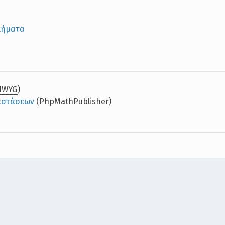
λήματα
IWYG
)
αστάσεων
(PhpMathPublisher)