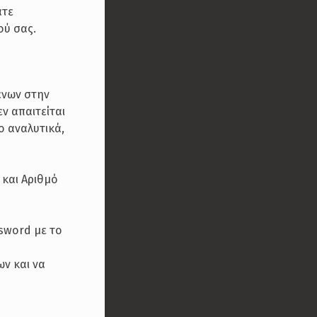
ατε
ού σας.
ενων στην
ν απαιτείται
ο αναλυτικά,
 και Αριθμό
sword με το
ν και να