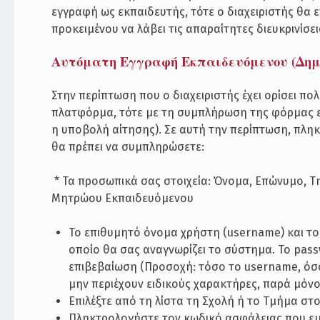
εγγραφή ως εκπαιδευτής, τότε ο διαχειριστής θα 
προκειμένου να λάβει τις απαραίτητες διευκρινίσε
Αυτόματη Εγγραφή Εκπαιδευόμενου (Δημ
Στην περίπτωση που ο διαχειριστής έχει ορίσει π
πλατφόρμα, τότε με τη συμπλήρωση της φόρμας ε
η υποβολή αίτησης). Σε αυτή την περίπτωση, πληκ
θα πρέπει να συμπληρώσετε:
­ * Τα προσωπικά σας στοιχεία: Όνομα, Επώνυμο, 
Μητρώου Εκπαιδευόμενου
Το επιθυμητό όνομα χρήστη (username) και το
οποίο θα σας αναγνωρίζει το σύστημα. Το pass
επιβεβαίωση (Προσοχή: τόσο το username, όσο
μην περιέχουν ειδικούς χαρακτήρες, παρά μόν
Επιλέξτε από τη λίστα τη Σχολή ή το Τμήμα στ
Πληκτρολογήστε τον κωδικό ασφάλειας που εμ