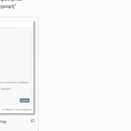
Εγγραφή”
 την