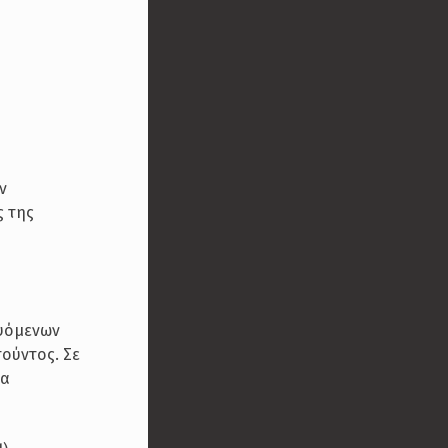
ν
ς της
ευόμενων
τούντος. Σε
να