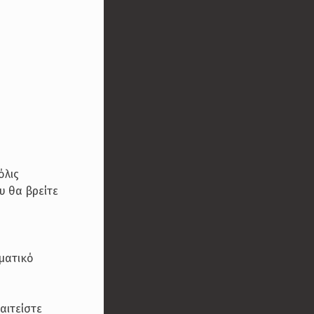
όλις
υ θα βρείτε
ματικό
αιτείστε