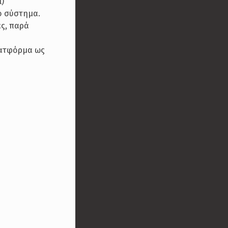
l)
ο σύστημα.
ες, παρά
πλατφόρμα ως