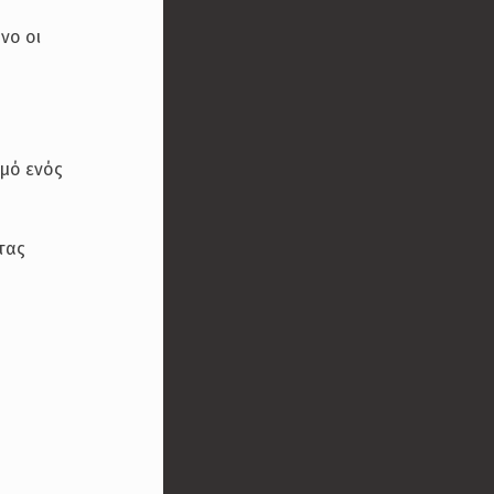
νο οι
σμό ενός
τας