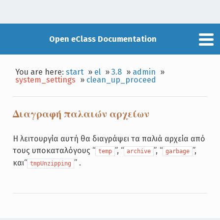
Open eClass Documentation
You are here:
start
»
el
»
3.8
»
admin
»
system_settings
»
clean_up_proceed
Διαγραφή παλαιών αρχείων
Η λειτουργία αυτή θα διαγράψει τα παλιά αρχεία από
τους υποκαταλόγους “
”, “
”, “
”,
temp
archive
garbage
και“
” .
tmpUnzipping