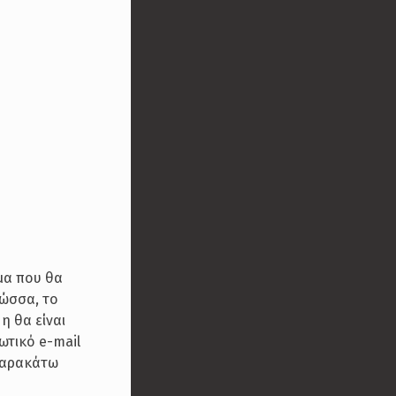
μα που θα
λώσσα, το
η θα είναι
ωτικό e-mail
 παρακάτω