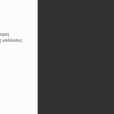
σιμες
ις υπόλοιπες