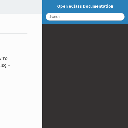
Open eClass Documentation
ν το
ιες –