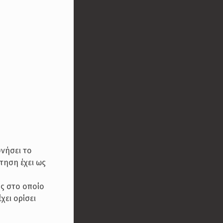
υνήσει το
τηση έχει ως
ος στο οποίο
χει ορίσει