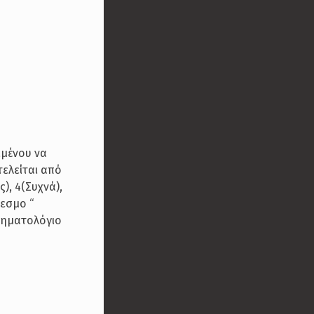
ιμένου να
τελείται από
), 4(Συχνά),
δεσμο “
τηματολόγιο