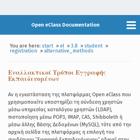
Open eClass Documentation
You are here:
start
»
el
»
3.8
»
student
»
registration
»
alternative_methods
Εναλλακτικοί Τρόποι Εγγραφής
Εκπαιδευομένων
Αν η εγκατάσταση της πλατφόρμας Open eClass που
χρησιμοποιείτε υποστηρίζει τη σύνδεση χρηστών
μέσω υπηρεσίας καταλόγου χρηστών (LDAP),
πιστοποίηση μέσω POP3, ΙΜΑΡ, CAS, Shibboleth ή
μέσω άλλης Βάσης Δεδομένων (MySQL), τότε από την
αρχική σελίδα της πλατφόρμας η επιλογή του
συνδέσμου “Εγγραφή Εκπαιδευόμενου” οδηγεί στην