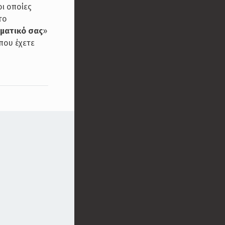
ι οποίες
το
ματικό σας
»
που έχετε