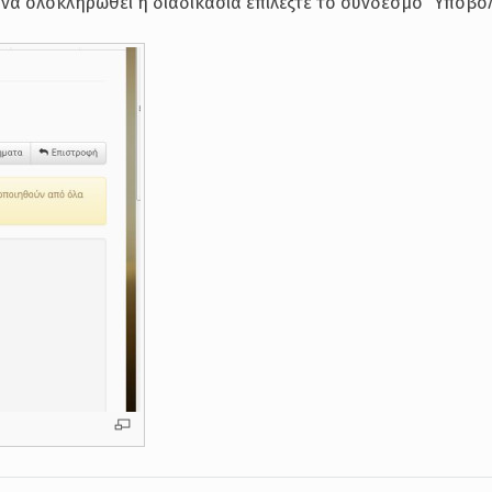
 να ολοκληρωθεί η διαδικασία επιλέξτε το σύνδεσμο “Υποβο