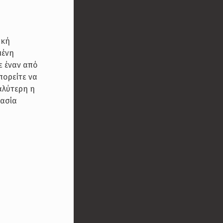
ική
μένη
ε έναν από
πορείτε να
αλύτερη η
κασία