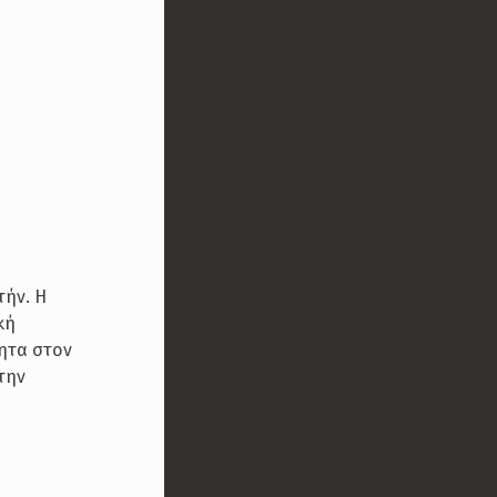
τήν. Η
κή
τητα στον
στην