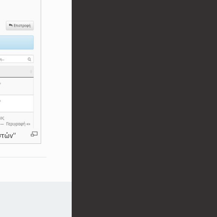
στών”