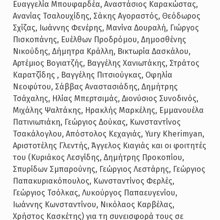
Ευαγγελία Μπουφαρδέα, Αναστάσιος Καρακώστας,
Ανανίας Τσαλουχίδης, Σάκης Αγοραστός, Θεόδωρος
Σχίζας, Ιωάννης Φενέρης, Μανίνα Δουραλή, Γιώργος
Πισκοπάνης, Ευέλθων Προδρόμου, Δημοσθένης
Νικούδης, Δήμητρα Κράλλη, Βικτωρία Δασκάλου,
Αρτέμιος Βογιατζής, Βαγγέλης Χανιωτάκης, Στράτος
Καρατζίδης , Βαγγέλης Πιτσιούγκας, Οφηλία
Νεοφύτου, Σάββας Αναστασιάδης, Δημήτρης
Τσάχαλης, Ηλίας Μπερτσιμάς, Διονύσιος Συνοδινός,
Μιχάλης Ψαλτάκης, Ηρακλής Μαρκέλης, Εμμανουέλα
Πατινιωτιάκη, Γεώργιος Δούκας, Κωνσταντίνος
Τσακάλογλου, Απόστολος Κεχαγιάς, Yury Kherimyan,
Αριστοτέλης Γλεντής, Άγγελος Κιαγιάς και οι φοιτητές
του (Κυριάκος Λεσγίδης, Δημήτρης Προκοπίου,
Σπυρίδων Σμπαρούνης, Γεώργιος Λεστάρης, Γεώργιος
Παπακυριακόπουλος, Κωνσταντίνος Φερλές,
Γεώργιος Τσόλκας, Λυκούργος Παπαευγενίου,
Ιωάννης Κωνσταντίνου, Νικόλαος Καρβέλας,
Χρήστος Κασκέτης) για τη συνεισφορά τους σε