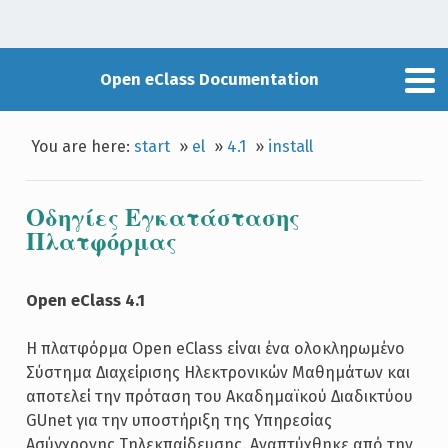
Open eClass Documentation
You are here:
start
»
el
»
4.1
»
install
Οδηγίες Εγκατάστασης
Πλατφόρμας
Open eClass 4.1
Η πλατφόρμα Open eClass είναι ένα ολοκληρωμένο
Σύστημα Διαχείρισης Ηλεκτρονικών Μαθημάτων και
αποτελεί την πρόταση του Ακαδημαϊκού Διαδικτύου
GUnet για την υποστήριξη της Υπηρεσίας
Ασύγχρονης Τηλεκπαίδευσης. Αναπτύχθηκε από την