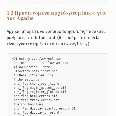
1.3 Προτεινόμενο αρχείο ρυθμίσεων για
τον Apache
Αρχικά, μπορείτε να χρησιμοποιήσετε τις παρακάτω
ρυθμίσεις στο httpd.conf. (θεωρούμε ότι το eclass
είναι εγκατεστημένο στο /var/www/html/)
 <Directory /var/www/eclass>

  Options         FollowSymLinks

  AllowOverride   None

  DirectoryIndex index.php

  AddDefaultCharset utf-8    

  # php settings

  php_flag short_open_tag off

  php_flag magic_quotes_gpc off

  php_flag register_globals off

  php_flag html_errors off

  php_flag track_errors off

  # error handling

  php_flag display_startup_errors Off

  php_flag display_errors Off
