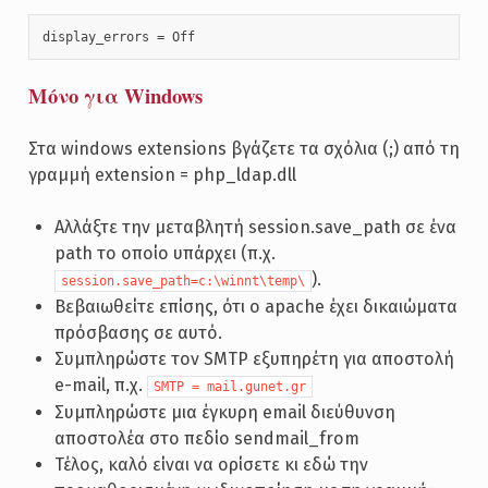
display_errors = Off
Μόνο για Windows
Στα windows extensions βγάζετε τα σχόλια (;) από τη
γραμμή extension = php_ldap.dll
Αλλάξτε την μεταβλητή session.save_path σε ένα
path το οποίο υπάρχει (π.χ.
).
session.save_path=c:\winnt\temp\
Βεβαιωθείτε επίσης, ότι ο apache έχει δικαιώματα
πρόσβασης σε αυτό.
Συμπληρώστε τον SMTP εξυπηρέτη για αποστολή
e-mail, π.χ.
SMTP = mail.gunet.gr
Συμπληρώστε μια έγκυρη email διεύθυνση
αποστολέα στο πεδίο sendmail_from
Τέλος, καλό είναι να ορίσετε κι εδώ την