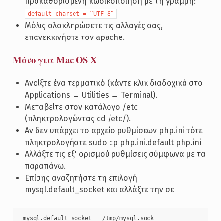
προκαθορισμένη κωδικοποίηση με τη γραμμή:
default_charset = “UTF-8”
Μόλις ολοκληρώσετε τις αλλαγές σας,
επανεκκινήστε τον apache.
Μόνο για Mac OS X
Ανοίξτε ένα τερματικό (κάντε κλικ διαδοχικά στο
Applications → Utilities → Terminal).
Μεταβείτε στον κατάλογο /etc
(πληκτρολογώντας cd /etc/).
Αν δεν υπάρχει το αρχείο ρυθμίσεων php.ini τότε
πληκτρολογήστε sudo cp php.ini.default php.ini
Αλλάξτε τις εξ' ορισμού ρυθμίσεις σύμφωνα με τα
παραπάνω.
Επίσης αναζητήστε τη επιλογή
mysql.default_socket και αλλάξτε την σε
 mysql.default_socket = /tmp/mysql.sock 