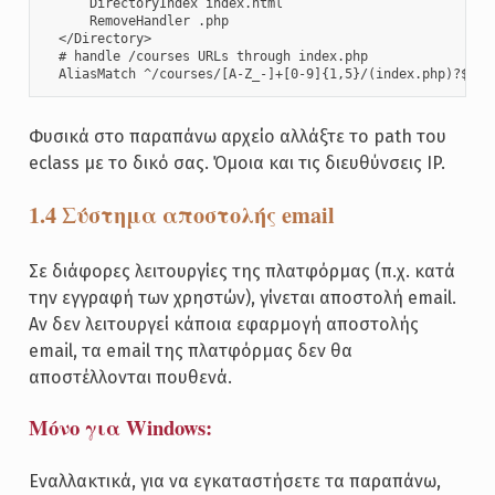
      DirectoryIndex index.html

      RemoveHandler .php

  </Directory>

  # handle /courses URLs through index.php

  AliasMatch ^/courses/[A-Z_-]+[0-9]{1,5}/(index.php)?$ /v
Φυσικά στο παραπάνω αρχείο αλλάξτε τo path του
eclass με το δικό σας. Όμοια και τις διευθύνσεις IP.
1.4 Σύστημα αποστολής email
Σε διάφορες λειτουργίες της πλατφόρμας (π.χ. κατά
την εγγραφή των χρηστών), γίνεται αποστολή email.
Αν δεν λειτουργεί κάποια εφαρμογή αποστολής
email, τα email της πλατφόρμας δεν θα
αποστέλλονται πουθενά.
Μόνο για Windows:
Εναλλακτικά, για να εγκαταστήσετε τα παραπάνω,