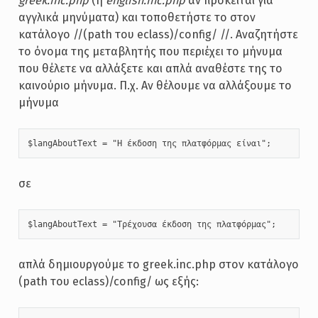
greek.inc.php
(ή
english.inc.php
αν πρόκειται για
αγγλικά μηνύματα) και τοποθετήστε το στον
κατάλογο //(path του eclass)/config/ //. Αναζητήστε
το όνομα της μεταβλητής που περιέχει το μήνυμα
που θέλετε να αλλάξετε και απλά αναθέστε της το
καινούριο μήνυμα. Π.χ. Αν θέλουμε να αλλάξουμε το
μήνυμα
$langAboutText = "Η έκδοση της πλατφόρμας είναι";
σε
$langAboutText = "Τρέχουσα έκδοση της πλατφόρμας";
απλά δημιουργούμε το greek.inc.php στον κατάλογo
(path του eclass)/config/ ως εξής: