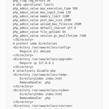
  php_flag log_errors On

  # php operational limits

  php_admin_value max_execution_time 500

  php_admin_value max_input_time 120

  php_admin_value memory_limit 128M

  php_admin_value post_max_size 250M

  php_admin_value upload_max_filesize 250M

  php_admin_value default_charset utf-8

  php_admin_value file_uploads On

  php_admin_value session.gc_maxlifetime 7200

  </Directory>

  # protect some directories

  <Directory /var/www/eclass/config>

      Require all denied

  </Directory>

  <Directory /var/www/eclass/upgrade>

      Require ip 127.0.0.1

  </Directory>

  # selectively disable php

  <Directory /var/www/eclass/temp>

      DirectoryIndex index.html

      RemoveHandler .php

  </Directory>

  <Directory /var/www/eclass/video>

      DirectoryIndex index.html

      RemoveHandler .php

  </Directory>

  <Directory /var/www/eclass/courses>
