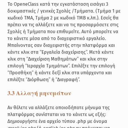
To OpeneClass κατά την εγκατάσταση εισάγει 3
δοκιμαστικές / γενικές Σχολές /Τμήματα. (Τμήμα 1 με
κωδικό TMA, Τμήμα 2 με κωδικό TMB κ.λπ.). Εσείς θα
πρέπει να τις αλλάξετε και να τις προσαρμόσετε στις
Σχολές ή Τμήματα που επιθυμείτε. Αυτό μπορείτε να
το κάνετε μέσα από το διαχειριστικό εργαλείο.
Μπαίνοντας σαν διαχειριστής στην πλατφόρμα και
κάντε κλικ στα “Εργαλεία διαχείρισης”. Μετά κάντε
κλικ στη “Διαχείριση Μαθημάτων” και κλικ στην
επιλογή “Ιεραρχία Τμημάτων”. Επιλέξτε την επιλογή
“Προσθήκη” ή κάντε δεξί κλικ στα υπάρχοντα και
επιλέξτε “Διόρθωση” ή “Διαγραφή”.
3.3 Αλλαγή μηνυμάτων
Αν θέλετε να αλλάξετε οποιοδήποτε μήνυμα της
πλατφόρμας συνίσταται να το κάνετε ως εξής:
Δημιουργήστε ένα αρχείο τύπου .php με όνομα