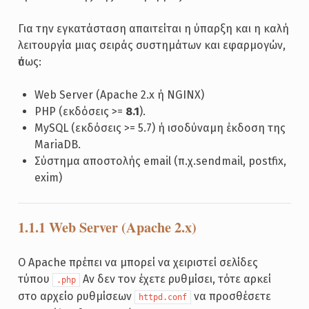
Για την εγκατάσταση απαιτείται η ύπαρξη και η καλή
λειτουργία μιας σειράς συστημάτων και εφαρμογών,
ὀπως:
Web Server (Apache 2.x ή NGINX)
PHP (εκδόσεις >=
8.1
).
MySQL (εκδόσεις >= 5.7) ή ισοδύναμη έκδοση της
MariaDB.
Σύστημα αποστολής email (π.χ.sendmail, postfix,
exim)
1.1.1 Web Server (Apache 2.x)
Ο Apache πρέπει να μπορεί να χειριστεί σελίδες
τύπου
Αν δεν τον έχετε ρυθμίσει, τότε αρκεί
.php
στο αρχείο ρυθμίσεων
να προσθέσετε
httpd.conf