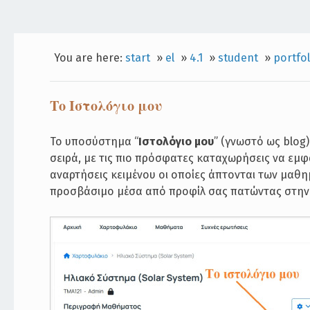
You are here:
start
»
el
»
4.1
»
student
»
portfol
Το Ιστολόγιο μου
Το υποσύστημα “
Ιστολόγιο μου
” (γνωστό ως blog
σειρά, με τις πιο πρόσφατες καταχωρήσεις να εμφ
αναρτήσεις κειμένου οι οποίες άπτονται των μαθη
προσβάσιμο μέσα από προφίλ σας πατώντας στην 