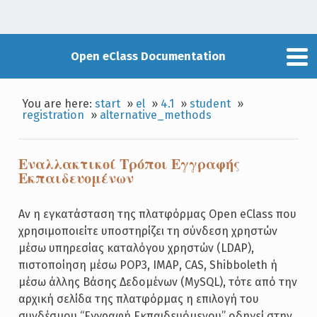
Open eClass Documentation
You are here:
start
»
el
»
4.1
»
student
»
registration
»
alternative_methods
Εναλλακτικοί Τρόποι Εγγραφής
Εκπαιδευομένων
Αν η εγκατάσταση της πλατφόρμας Open eClass που
χρησιμοποιείτε υποστηρίζει τη σύνδεση χρηστών
μέσω υπηρεσίας καταλόγου χρηστών (LDAP),
πιστοποίηση μέσω POP3, ΙΜΑΡ, CAS, Shibboleth ή
μέσω άλλης Βάσης Δεδομένων (MySQL), τότε από την
αρχική σελίδα της πλατφόρμας η επιλογή του
συνδέσμου “Εγγραφή Εκπαιδευόμενου” οδηγεί στην