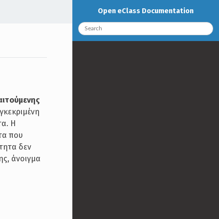
Open eClass Documentation
αιτούμενης
υγκεκριμένη
α. Η
τα που
ότητα δεν
ης, άνοιγμα