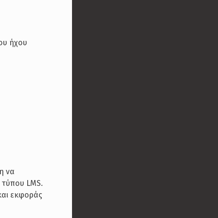
ου ήχου
η να
α τύπου LMS.
και εκφοράς