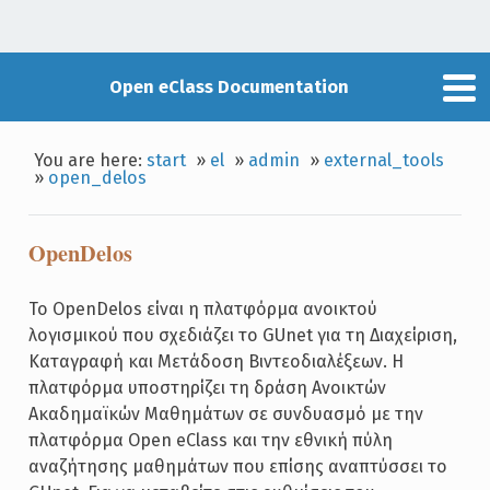
Open eClass Documentation
You are here:
start
»
el
»
admin
»
external_tools
»
open_delos
OpenDelos
Το OpenDelos είναι η πλατφόρμα ανοικτού
λογισμικού που σχεδιάζει το GUnet για τη Διαχείριση,
Καταγραφή και Μετάδοση Βιντεοδιαλέξεων. Η
πλατφόρμα υποστηρίζει τη δράση Ανοικτών
Ακαδημαϊκών Μαθημάτων σε συνδυασμό με την
πλατφόρμα Open eClass και την εθνική πύλη
αναζήτησης μαθημάτων που επίσης αναπτύσσει το