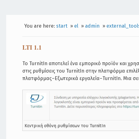
You are here:
start
»
el
»
admin
»
external_tool
LTI 1.1
To TurnitIn αποτελεί ένα εμπορικό προϊόν και χρησ
στις ρυθμίσεις του TurnitIn στην πλατφόρμα επιλέ
πλατφόρμας–Εξωτερικά εργαλεία–TurnitIn. Μια σει
Κεντρική οθόνη ρυθμίσεων του TurnitIn