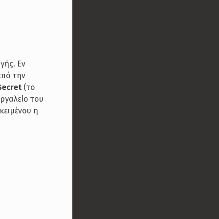
γής. Εν
από την
Secret
(το
εργαλείο του
κειμένου η