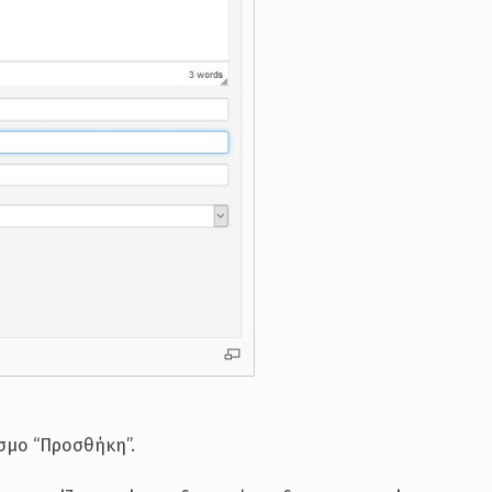
εσμο “Προσθήκη”.