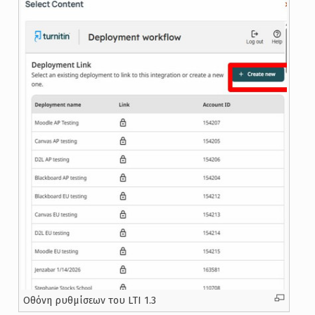
Oθόνη ρυθμίσεων του LTI 1.3