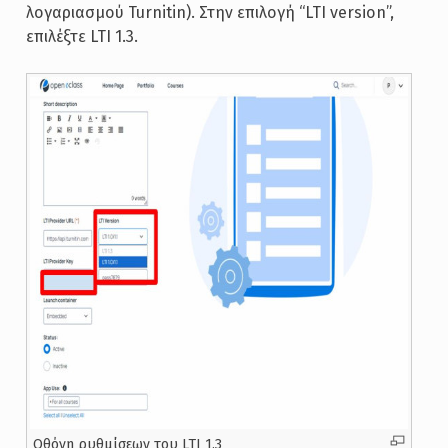
λογαριασμού Turnitin). Στην επιλογή “LTI version”,
επιλέξτε LTI 1.3.
Oθόνη ρυθμίσεων του LTI 1.3