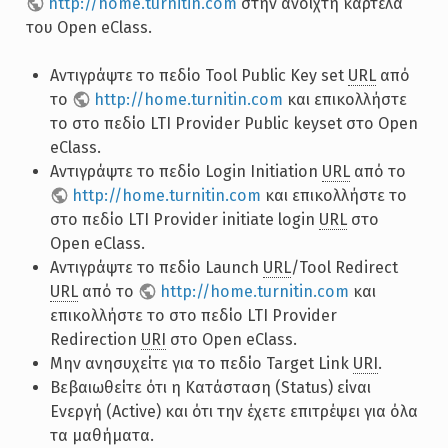
http://home.turnitin.com
στην ανοιχτή καρτέλα
του Open eClass.
Αντιγράψτε το πεδίο Tool Public Key set
URL
από
το
http://home.turnitin.com
και επικολλήστε
το στο πεδίο LTI Provider Public keyset στο Open
eClass.
Αντιγράψτε το πεδίο Login Initiation
URL
από το
http://home.turnitin.com
και επικολλήστε το
στο πεδίο LTI Provider initiate login
URL
στο
Open eClass.
Αντιγράψτε το πεδίο Launch
URL
/Tool Redirect
URL
από το
http://home.turnitin.com
και
επικολλήστε το στο πεδίο LTI Provider
Redirection
URI
στο Open eClass.
Μην ανησυχείτε για το πεδίο Target Link
URI
.
Βεβαιωθείτε ότι η Κατάσταση (Status) είναι
Ενεργή (Active) και ότι την έχετε επιτρέψει για όλα
τα μαθήματα.