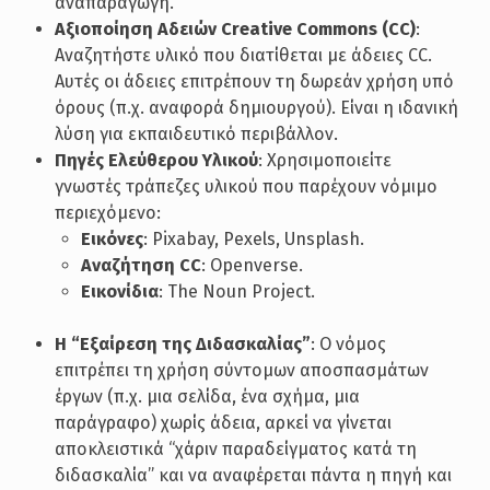
αναπαραγωγή.
Αξιοποίηση Αδειών Creative Commons (CC)
:
Αναζητήστε υλικό που διατίθεται με άδειες CC.
Αυτές οι άδειες επιτρέπουν τη δωρεάν χρήση υπό
όρους (π.χ. αναφορά δημιουργού). Είναι η ιδανική
λύση για εκπαιδευτικό περιβάλλον.
Πηγές Ελεύθερου Υλικού
: Χρησιμοποιείτε
γνωστές τράπεζες υλικού που παρέχουν νόμιμο
περιεχόμενο:
Εικόνες
: Pixabay, Pexels, Unsplash.
Αναζήτηση CC
: Openverse.
Εικονίδια
: The Noun Project.
Η “Εξαίρεση της Διδασκαλίας”
: Ο νόμος
επιτρέπει τη χρήση σύντομων αποσπασμάτων
έργων (π.χ. μια σελίδα, ένα σχήμα, μια
παράγραφο) χωρίς άδεια, αρκεί να γίνεται
αποκλειστικά “χάριν παραδείγματος κατά τη
διδασκαλία” και να αναφέρεται πάντα η πηγή και