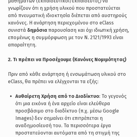
μαθημάτων (εκπαιδευτικοί/εκπαιδευτές) να
γνωρίζουν ότι η χρήση υλικού που προστατεύεται
από πνευματική ιδιοκτησία διέπεται από αυστηρούς
κανόνες. Η ανάρτηση περιεχομένου στο eClass
συνιστά
δημόσια
παρουσίαση και όχι ιδιωτική χρήση,
επομένως η συμμόρφωση με τον Ν. 2121/1993 είναι
απαραίτητη.
2. Τι πρέπει να Προσέχουμε (Κανόνες Νομιμότητας)
Πριν από κάθε ανάρτηση ή ενσωμάτωση υλικού στο
eClass, θα πρέπει να ελέγχονται τα εξής:
Αυθαίρετη Χρήση από το Διαδίκτυο
: Το γεγονός
ότι μια εικόνα ή ένα αρχείο είναι ελεύθερα
προσβάσιμο στο διαδίκτυο (π.χ. μέσω Google
Images) δεν σημαίνει ότι επιτρέπεται η
αναδημοσίευσή του. Τα περισσότερα έργα
προστατεύονται αυτόματα από τη στιγμή της