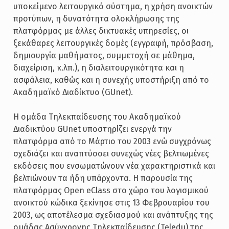
υποκείμενο λειτουργικό σύστημα, η χρήση ανοικτών
προτύπων, η δυνατότητα ολοκλήρωσης της
πλατφόρμας με άλλες δικτυακές υπηρεσίες, οι
ξεκάθαρες λειτουργικές δομές (εγγραφή, πρόσβαση,
δημιουργία μαθήματος, συμμετοχή σε μάθημα,
διαχείριση, κ.λπ.), η διαλειτουργικότητα και η
ασφάλεια, καθώς και η συνεχής υποστήριξη από το
Ακαδημαϊκό Διαδίκτυο (GUnet).
Η ομάδα Τηλεκπαίδευσης του Ακαδημαϊκού
Διαδικτύου GUnet υποστηρίζει ενεργά την
πλατφόρμα από το Μάρτιο του 2003 ενώ συγχρόνως
σχεδιάζει και αναπτύσσει συνεχώς νέες βελτιωμένες
εκδόσεις που ενσωματώνουν νέα χαρακτηριστικά και
βελτιώνουν τα ήδη υπάρχοντα. Η παρουσία της
πλατφόρμας Open eClass στο χώρο του λογισμικού
ανοικτού κώδικα ξεκίνησε στις 13 Φεβρουαρίου του
2003, ως αποτέλεσμα σχεδιασμού και ανάπτυξης της
ομάδας Ασύγχρονης Τηλεκπαίδευσης (Teledu) της