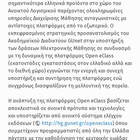
σημαντικότερα ελληνικά προϊόντα στο χώρο του
Ανοικτού Λογισμικού παρέχοντας ολοκληρωμένες
υπηρεσίες Διαχείρισης Μάθησης ανταγωνιστικές με
αντίστοιχες πλατφόρμες από το εξωτερικό. Ο
εκπεφρασμένος στρατηγικός προσανατολισμός του
Ακαδημαϊκού Διαδικτύου GUnet στην υποστήριξη
των δράσεων Ηλεκτρονικής Μάθησης σε συνδυασμό
με τη δυναμική της πλατφόρμας Open eClass
(εκατοντάδες εγκαταστάσεις στον ελλαδικό αλλά και
το διεθνή χώρο) εγγυώνται την ενεργή και συνεχή
υποστήριξη και συντήρηση της πλατφόρμας ενώ
συγχρόνως διασφαλίζουν τη μελλοντική της πορεία.
Η ανάπτυξη της πλατφόρμας Open eClass βασίζεται
αποκλειστικά σε ανοικτά πρότυπα και τεχνολογίες
και υποστηρίζεται από ανοικτό σύστημα ελέγχου
εκδόσεων (
http://hg.gunet.gr/openeclass
) όπου
συμμετέχουν προγραμματιστές από όλη την Ελλάδα
πάντοτε με την καθοδήγηση της κεντρικής ομάδας