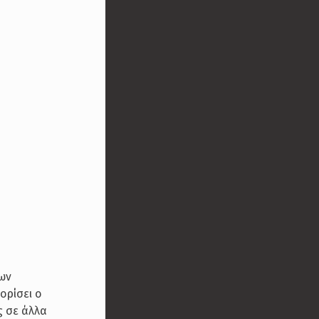
ων
ορίσει ο
ς σε άλλα