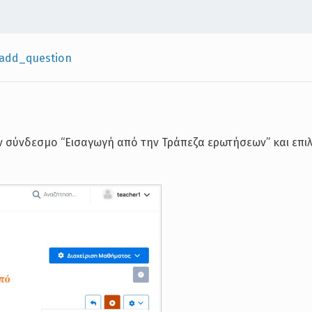
add_question
ον σύνδεσμο “Εισαγωγή από την Τράπεζα ερωτήσεων” και επι