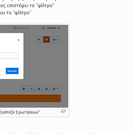
ς επιστέψει το “φίλτρο”
ει το “φίλτρο”
“Τράπεζα Ερωτήσεων”