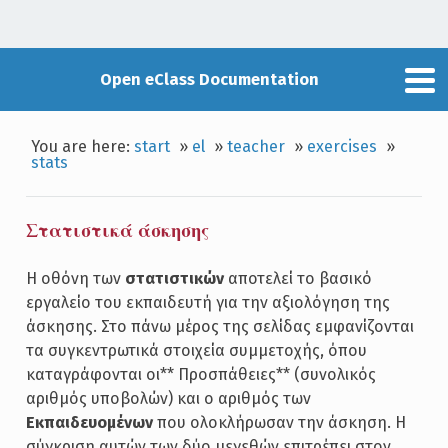
Open eClass Documentation
You are here:
start
»
el
»
teacher
»
exercises
»
stats
Στατιστικά άσκησης
Η οθόνη των
στατιστικών
αποτελεί το βασικό
εργαλείο του εκπαιδευτή για την αξιολόγηση της
άσκησης. Στο πάνω μέρος της σελίδας εμφανίζονται
τα συγκεντρωτικά στοιχεία συμμετοχής, όπου
καταγράφονται οι** Προσπάθειες** (συνολικός
αριθμός υποβολών) και ο αριθμός των
Εκπαιδευομένων
που ολοκλήρωσαν την άσκηση. Η
σύγκριση αυτών των δύο μεγεθών επιτρέπει στον