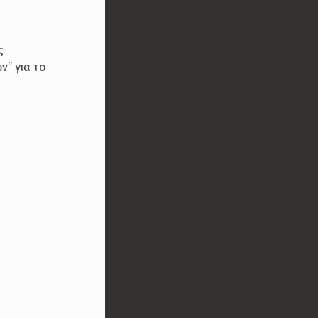
ς
ν” για το