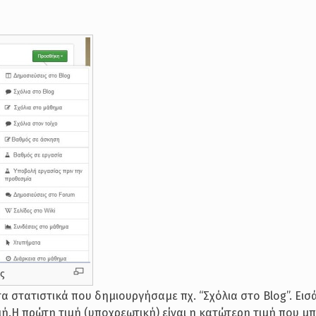
ης
α στατιστικά που δημιουργήσαμε πχ. “Σχόλια στο Blog”. Ει
ή.Η πρώτη τιμή (υποχρεωτική) είναι η κατώτερη τιμή που μπο