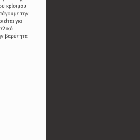
ου κρίσιμου
ισάγουμε την
ιείται για
τελικό
την βαρύτητα