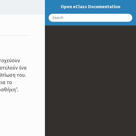
Open eClass Documentation
τοχεύουν
οτελούν ένα
λτίωση του.
εια το
οσθήκη”.