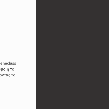
peneclass
υμο η το
γοντας το