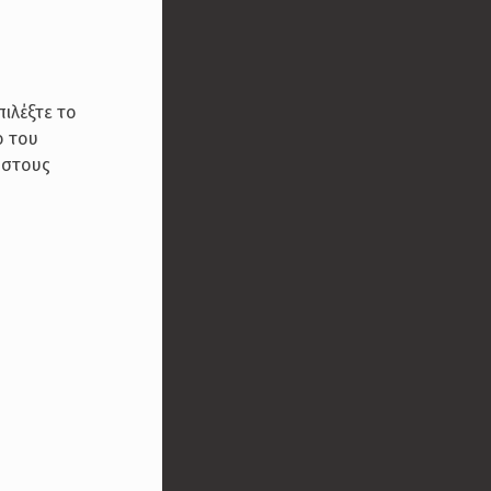
ιλέξτε το
ο του
 στους