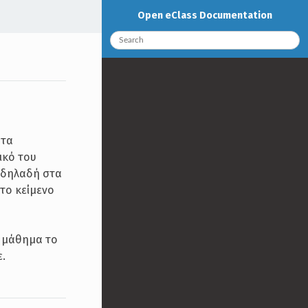
Open eClass Documentation
στα
ικό του
 (δηλαδή στα
το κείμενο
ο μάθημα το
ε.