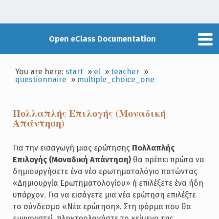
Open eClass Documentation
You are here:
start
»
el
»
teacher
»
questionnaire
»
multiple_choice_one
Πολλαπλής Επιλογής (Μοναδική
Απάντηση)
Για την εισαγωγή μιας ερώτησης
Πολλαπλής
Επιλογής (Μοναδική Απάντηση)
θα πρέπει πρώτα να
δημιουργήσετε ένα νέο ερωτηματολόγιο πατώντας
«Δημιουργία Ερωτηματολογίου» ή επιλέξετε ένα ήδη
υπάρχον. Για να εισάγετε μια νέα ερώτηση επιλέξτε
το σύνδεσμο «Νέα ερώτηση». Στη φόρμα που θα
εμφανιστεί, πληκτρολογήστε το κείμενο της